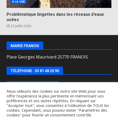
A LA UNE
Problématique lingettes dans les réseaux d’eaux
usées
23 juillet 2026
MAIRIE FRANOIS
Place Georges Maurivard 25770 FRANOIS
TÉLÉPHONE : 03 81 48 20 90
HORAIRES D’OUVERTURE
Nous utilisons des cookies sur notre site Web pour vous
offrir l'expérience la plus pertinente en mémorisant vos
Lundi, mercredi, jeudi, vendredi de : 8h00 à 12h00 et
préférences et vos visites répétées. En cliquant sur
le Mardi de 9h00 à 12h00 et de 16h30 à 18h30.
"Accepter tout", vous consentez à l'utilisation de TOUS les
cookies. Cependant, vous pouvez visiter "Paramètres des
cookies" pour fournir un consentement contrôlé.