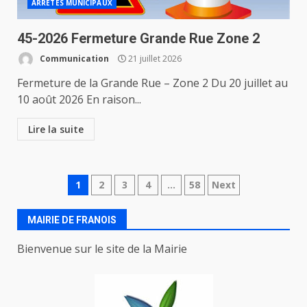
ARRETES MUNICIPAUX
45-2026 Fermeture Grande Rue Zone 2
Communication
21 juillet 2026
Fermeture de la Grande Rue – Zone 2 Du 20 juillet au
10 août 2026 En raison...
Lire la suite
Navigation
1
2
3
4
…
58
Next
des
MAIRIE DE FRANOIS
articles
Bienvenue sur le site de la Mairie