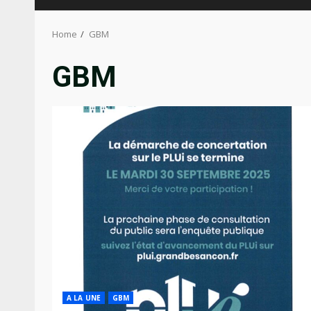
Home
GBM
GBM
A LA UNE
GBM