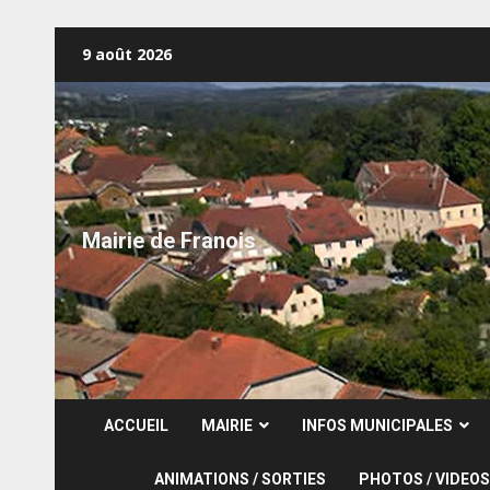
Skip
9 août 2026
to
content
Mairie de Franois
ACCUEIL
MAIRIE
INFOS MUNICIPALES
ANIMATIONS / SORTIES
PHOTOS / VIDEOS