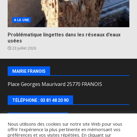
A LA UNE
Problématique lingettes dans les réseaux d’eaux
usées
23 juillet 2026
MAIRIE FRANOIS
Place Georges Maurivard 25770 FRANOIS
TÉLÉPHONE : 03 81 48 20 90
HORAIRES D’OUVERTURE
Nous utilisons des cookies sur notre site Web pour vous
offrir l'expérience la plus pertinente en mémorisant vos
Lundi, mercredi, jeudi, vendredi de : 8h00 à 12h00 et
préférences et vos visites répétées. En cliquant sur