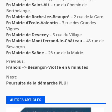
En Mairie de Saint-Vit
– rue du Chemin de
Berthelange,
En Mairie de Roche-lez-Beaupré
– 2 rue de la Gare
En Mairie d’Ecole-Valentin
– 3 rue des Grandes
Vignes
En Mairie de Devecey
– 5 rue du Village
En Mairie de Montferrand-le-Château
– 45 rue de
Besançon
En Mairie de Saône
– 26 rue de la Mairie.
Continue
Previous:
Franois => Besançon-Viotte en 6 minutes
Reading
Next:
Poursuite de la démarche PLUi
AUTRES ARTICLES