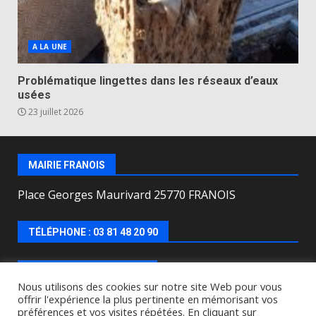
A LA UNE
Problématique lingettes dans les réseaux d’eaux
usées
23 juillet 2026
MAIRIE FRANOIS
Place Georges Maurivard 25770 FRANOIS
TÉLÉPHONE : 03 81 48 20 90
HORAIRES D’OUVERTURE
Nous utilisons des cookies sur notre site Web pour vous
offrir l'expérience la plus pertinente en mémorisant vos
Lundi, mercredi, jeudi, vendredi de : 8h00 à 12h00 et
préférences et vos visites répétées. En cliquant sur