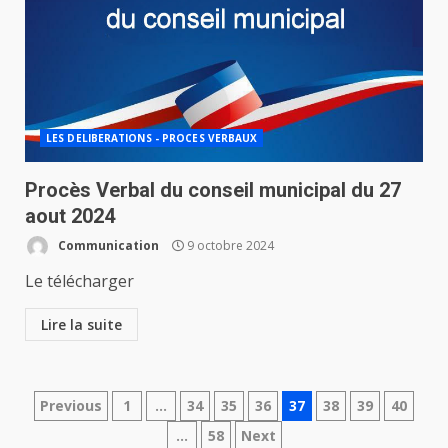
LES DELIBERATIONS - PROCES VERBAUX
Procès Verbal du conseil municipal du 27
aout 2024
Communication
9 octobre 2024
Le télécharger
Lire la suite
Navigation
Previous
1
…
34
35
36
37
38
39
40
…
58
Next