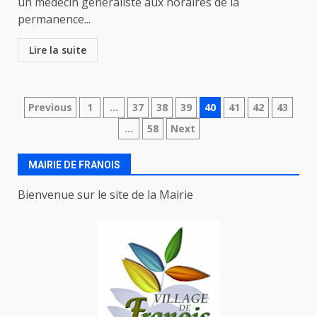
un médecin généraliste aux horaires de la
permanence...
Lire la suite
Navigation
Previous
1
…
37
38
39
40
41
42
43
…
58
Next
des
articles
MAIRIE DE FRANOIS
Bienvenue sur le site de la Mairie