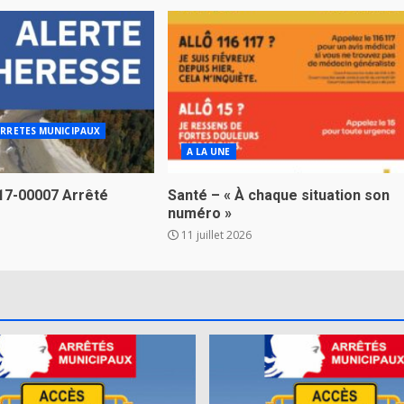
RRETES MUNICIPAUX
A LA UNE
17-00007 Arrêté
Santé – « À chaque situation son
numéro »
11 juillet 2026