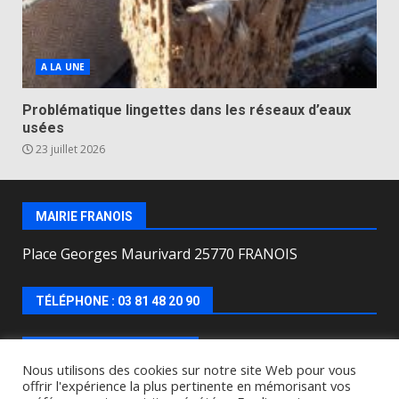
A LA UNE
Problématique lingettes dans les réseaux d’eaux
usées
23 juillet 2026
MAIRIE FRANOIS
Place Georges Maurivard 25770 FRANOIS
TÉLÉPHONE : 03 81 48 20 90
HORAIRES D’OUVERTURE
Nous utilisons des cookies sur notre site Web pour vous
offrir l'expérience la plus pertinente en mémorisant vos
Lundi, mercredi, jeudi, vendredi de : 8h00 à 12h00 et