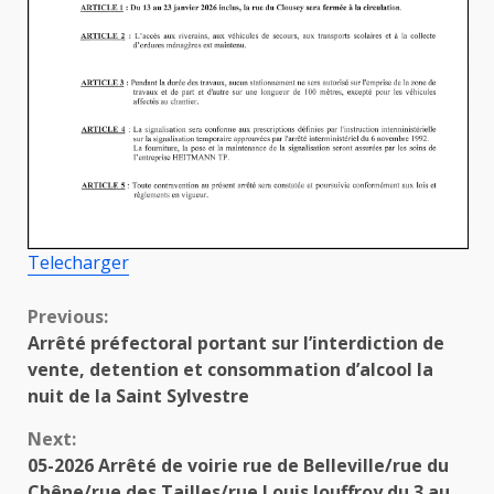
Telecharger
Continue
Previous:
Arrêté préfectoral portant sur l’interdiction de
Reading
vente, detention et consommation d’alcool la
nuit de la Saint Sylvestre
Next:
05-2026 Arrêté de voirie rue de Belleville/rue du
Chêne/rue des Tailles/rue Louis Jouffroy du 3 au