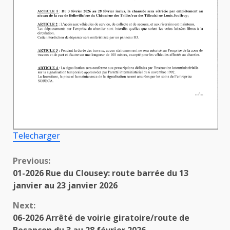
Telecharger
Continue
Previous:
01-2026 Rue du Clousey: route barrée du 13
Reading
janvier au 23 janvier 2026
Next:
06-2026 Arrêté de voirie giratoire/route de