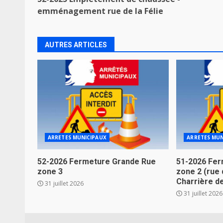
Reading
emménagement rue de la Félie
AUTRES ARTICLES
ARRETES MUNICIPAUX
ARRETES MUN
52-2026 Fermeture Grande Rue
51-2026 Fer
zone 3
zone 2 (rue 
Charrière d
31 juillet 2026
31 juillet 2026