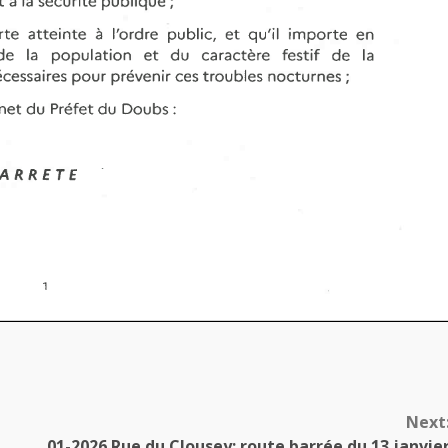
Next
01-2026 Rue du Clousey: route barrée du 13 janvie