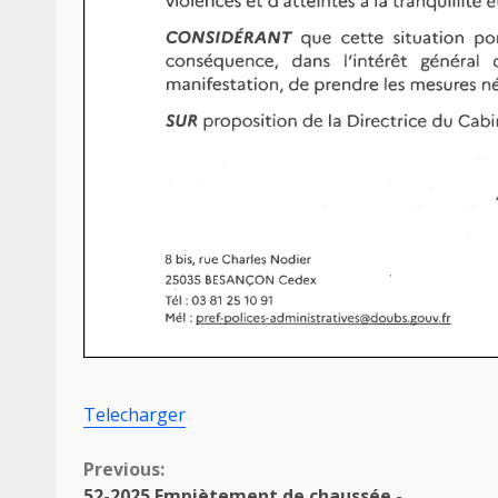
Telecharger
Continue
Previous:
52-2025 Empiètement de chaussée -