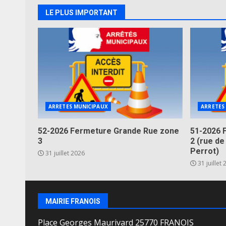
LE PLUS IMPORTANT
ARRETES MUNICIPAUX
ARRETES
52-2026 Fermeture Grande Rue zone
51-2026 
3
2 (rue de
Perrot)
31 juillet 2026
31 juillet
MAIRIE FRANOIS
Place Georges Maurivard 25770 FRANOIS