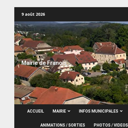
Skip
9 août 2026
to
content
Mairie de Franois
ACCUEIL
MAIRIE
INFOS MUNICIPALES
ANIMATIONS / SORTIES
PHOTOS / VIDEOS