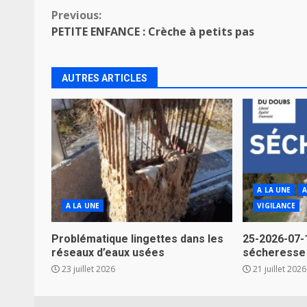
Continue
Previous:
PETITE ENFANCE : Crèche à petits pas
Reading
AUTRES ARTICLES
A LA UNE
A
A LA UNE
VIGILANCE
Problématique lingettes dans les
25-2026-07-
réseaux d’eaux usées
sécheresse
23 juillet 2026
21 juillet 2026