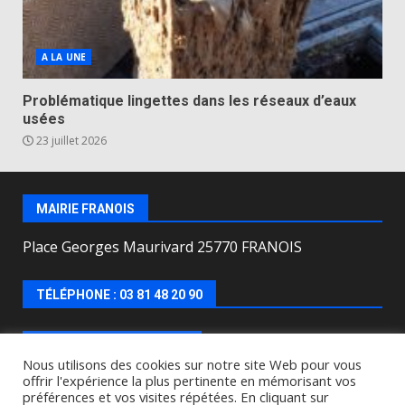
A LA UNE
Problématique lingettes dans les réseaux d’eaux
usées
23 juillet 2026
MAIRIE FRANOIS
Place Georges Maurivard 25770 FRANOIS
TÉLÉPHONE : 03 81 48 20 90
HORAIRES D’OUVERTURE
Nous utilisons des cookies sur notre site Web pour vous
offrir l'expérience la plus pertinente en mémorisant vos
Lundi, mercredi, jeudi, vendredi de : 8h00 à 12h00 et
préférences et vos visites répétées. En cliquant sur