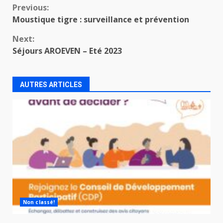
Continue
Previous:
Moustique tigre : surveillance et prévention
Reading
Next:
Séjours AROEVEN – Eté 2023
AUTRES ARTICLES
Non classé!