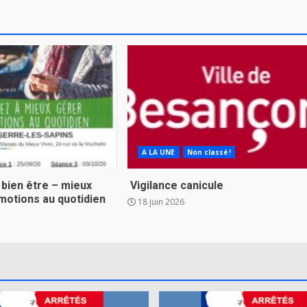
A LA UNE
Non classé!
 bien être – mieux
️ Vigilance canicule
motions au quotidien
18 juin 2026