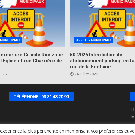
 MUNICIPAUX
ARRETES MUNICIPAUX
Fermeture Grande Rue zone
50-2026 Interdiction de
 l’Eglise et rue Charrière de
stationnement parking en fa
rue de la Fontaine
 2026
24 juillet 2026
TÉLÉPHONE : 03 81 48 20 90
Lu
l
l'expérience la plus pertinente en mémorisant vos préférences et vo
Copyright © All rights reserved.
|
DarkNews
by AF themes.