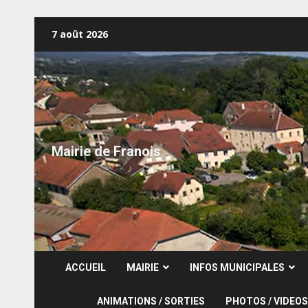
Skip
7 août 2026
to
content
Mairie de Franois
ACCUEIL
MAIRIE
INFOS MUNICIPALES
ANIMATIONS / SORTIES
PHOTOS / VIDEOS