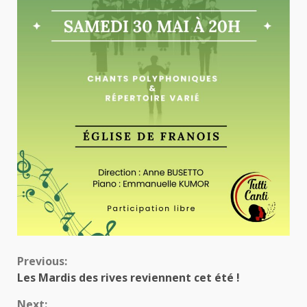
Continue
Previous:
Les Mardis des rives reviennent cet été !
Reading
Next: