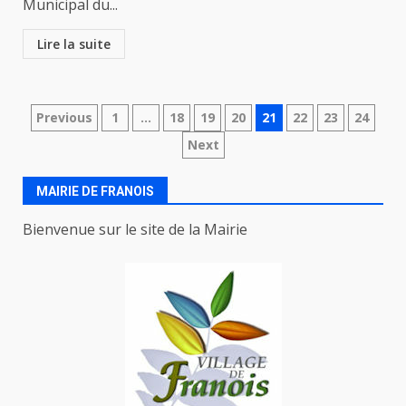
Municipal du...
Lire la suite
Navigation
Previous
1
…
18
19
20
21
22
23
24
Next
des
articles
MAIRIE DE FRANOIS
Bienvenue sur le site de la Mairie