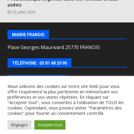
usées
23 juillet 2026
MAIRIE FRANOIS
Place Georges Maurivard 25770 FRANOIS
TÉLÉPHONE : 03 81 48 20 90
HORAIRES D’OUVERTURE
Nous utilisons des cookies sur notre site Web pour vous
offrir l'expérience la plus pertinente en mémorisant vos
Lundi, mercredi, jeudi, vendredi de : 8h00 à 12h00 et
préférences et vos visites répétées. En cliquant sur
le Mardi de 9h00 à 12h00 et de 16h30 à 18h30.
"Accepter tout", vous consentez à l'utilisation de TOUS les
cookies. Cependant, vous pouvez visiter "Paramètres des
cookies" pour fournir un consentement contrôlé.
Copyright © All rights reserved.
|
DarkNews
by AF
themes.
Réglages
Accepter tout