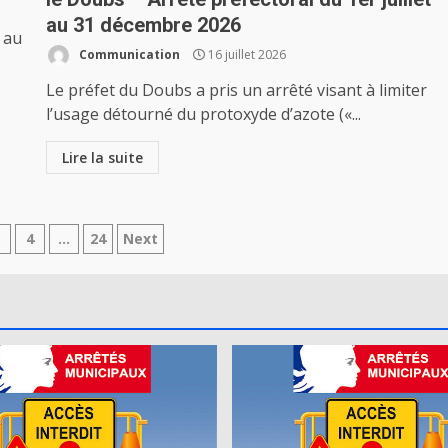
au 31 décembre 2026
 au
Communication
16 juillet 2026
Le préfet du Doubs a pris un arrêté visant à limiter
l’usage détourné du protoxyde d’azote («...
Lire la suite
ation
3
4
…
24
Next
es