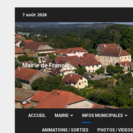
Skip
7 août 2026
to
content
Mairie de Franois
ACCUEIL
MAIRIE
INFOS MUNICIPALES
ANIMATIONS / SORTIES
PHOTOS / VIDEOS