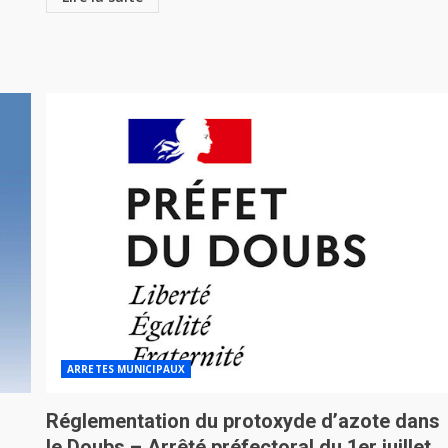
ARRETES MUNICIPAUX
Réglementation du protoxyde d’azote dans
le Doubs – Arrêté préfectoral du 1er juillet