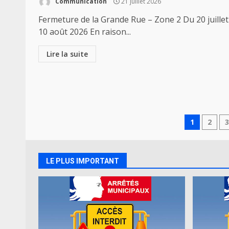
Communication
21 juillet 2026
Fermeture de la Grande Rue – Zone 2 Du 20 juillet
10 août 2026 En raison...
Lire la suite
Navig
1
2
des
articl
LE PLUS IMPORTANT