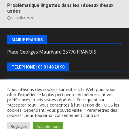
Problématique lingettes dans les réseaux d’eaux
usées
23 juillet 2026
MAIRIE FRANOIS
Place Georges Maurivard 25770 FRANOIS
TÉLÉPHONE : 03 81 48 20 90
HORAIRES D’OUVERTURE
Nous utilisons des cookies sur notre site Web pour vous
offrir l'expérience la plus pertinente en mémorisant vos
Lundi, mercredi, jeudi, vendredi de : 8h00 à 12h00 et
préférences et vos visites répétées. En cliquant sur
le Mardi de 9h00 à 12h00 et de 16h30 à 18h30.
"Accepter tout", vous consentez à l'utilisation de TOUS les
cookies. Cependant, vous pouvez visiter "Paramètres des
cookies" pour fournir un consentement contrôlé.
Copyright © All rights reserved.
|
DarkNews
by AF
themes.
Réglages
Accepter tout