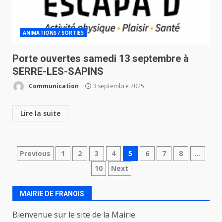
ANIMATIONS / SORTIES
Porte ouvertes samedi 13 septembre à
SERRE-LES-SAPINS
Communication
3 septembre 2025
Lire la suite
Navigation
Previous
1
2
3
4
5
6
7
8
…
10
Next
des
articles
MAIRIE DE FRANOIS
Bienvenue sur le site de la Mairie