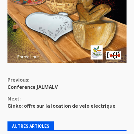
Continue
Previous:
Conference JALMALV
Reading
Next:
Ginko: offre sur la location de velo electrique
AUTRES ARTICLES