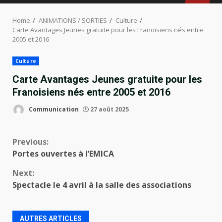
MENU
Home
ANIMATIONS / SORTIES
Culture
Carte Avantages Jeunes gratuite pour les Franoisiens nés entre
2005 et 2016
Culture
Carte Avantages Jeunes gratuite pour les
Franoisiens nés entre 2005 et 2016
Communication
27 août 2025
Continue
Previous:
Portes ouvertes à l’EMICA
Reading
Next:
Spectacle le 4 avril à la salle des associations
AUTRES ARTICLES