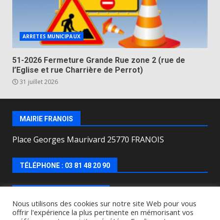
ARRETES MUNICIPAUX
51-2026 Fermeture Grande Rue zone 2 (rue de
l’Eglise et rue Charrière de Perrot)
31 juillet 2026
MAIRIE FRANOIS
Place Georges Maurivard 25770 FRANOIS
TÉLÉPHONE : 03 81 48 20 90
HORAIRES D’OUVERTURE
Nous utilisons des cookies sur notre site Web pour vous
offrir l'expérience la plus pertinente en mémorisant vos
Lundi, mercredi, jeudi, vendredi de : 8h00 à 12h00 et