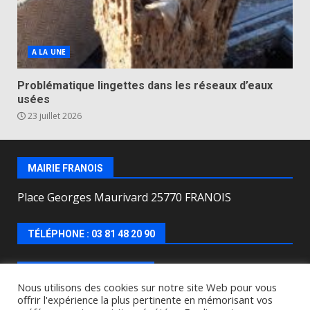
A LA UNE
Problématique lingettes dans les réseaux d’eaux
usées
23 juillet 2026
MAIRIE FRANOIS
Place Georges Maurivard 25770 FRANOIS
TÉLÉPHONE : 03 81 48 20 90
HORAIRES D’OUVERTURE
Nous utilisons des cookies sur notre site Web pour vous
offrir l'expérience la plus pertinente en mémorisant vos
Lundi, mercredi, jeudi, vendredi de : 8h00 à 12h00 et