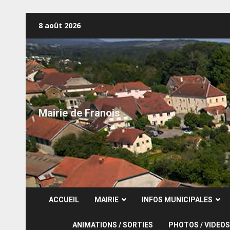
Skip
8 août 2026
to
content
Mairie de Franois
ACCUEIL
MAIRIE
INFOS MUNICIPALES
ANIMATIONS / SORTIES
PHOTOS / VIDEOS