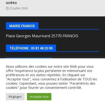
usées
23 juillet 2026
MAIRIE FRANOIS
Place Georges Maurivard 25770 FRANOIS
TÉLÉPHONE : 03 81 48 20 90
HORAIRES D’OUVERTURE
Nous utilisons des cookies sur notre site Web pour vous
offrir l'expérience la plus pertinente en mémorisant vos
Lundi, mercredi, jeudi, vendredi de : 8h00 à 12h00 et
préférences et vos visites répétées. En cliquant sur
le Mardi de 9h00 à 12h00 et de 16h30 à 18h30.
"Accepter tout", vous consentez à l'utilisation de TOUS les
cookies. Cependant, vous pouvez visiter "Paramètres des
cookies" pour fournir un consentement contrôlé.
Copyright © All rights reserved.
|
DarkNews
by AF
themes.
Réglages
Accepter tout