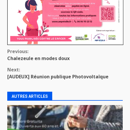
Continue
Previous:
Chalezeule en modes doux
Reading
Next:
[AUDEUX] Réunion publique Photovoltaïque
AUTRES ARTICLES