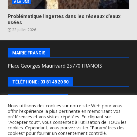
A LA UNE
Problématique lingettes dans les réseaux d’eaux
usées
23 juillet 2026
MAIRIE FRANOIS
Place Georges Maurivard 25770 FRANOIS
TÉLÉPHONE : 03 81 48 20 90
HORAIRES D’OUVERTURE
Nous utilisons des cookies sur notre site Web pour vous
offrir l'expérience la plus pertinente en mémorisant vos
Lundi, mercredi, jeudi, vendredi de : 8h00 à 12h00 et
préférences et vos visites répétées. En cliquant sur
le Mardi de 9h00 à 12h00 et de 16h30 à 18h30.
"Accepter tout", vous consentez à l'utilisation de TOUS les
cookies. Cependant, vous pouvez visiter "Paramètres des
cookies" pour fournir un consentement contrôlé.