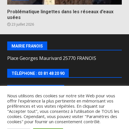
Problématique lingettes dans les réseaux d’eaux
usées
23 juillet 2026
MAIRIE FRANOIS
Place Georges Maurivard 25770 FRANOIS
TÉLÉPHONE : 03 81 48 20 90
HORAIRES D’OUVERTURE
Nous utilisons des cookies sur notre site Web pour vous
offrir l'expérience la plus pertinente en mémorisant vos
Lundi, mercredi, jeudi, vendredi de : 8h00 à 12h00 et
préférences et vos visites répétées. En cliquant sur
le Mardi de 9h00 à 12h00 et de 16h30 à 18h30.
"Accepter tout", vous consentez à l'utilisation de TOUS les
cookies. Cependant, vous pouvez visiter "Paramètres des
cookies" pour fournir un consentement contrôlé.
Copyright © All rights reserved.
|
DarkNews
by AF