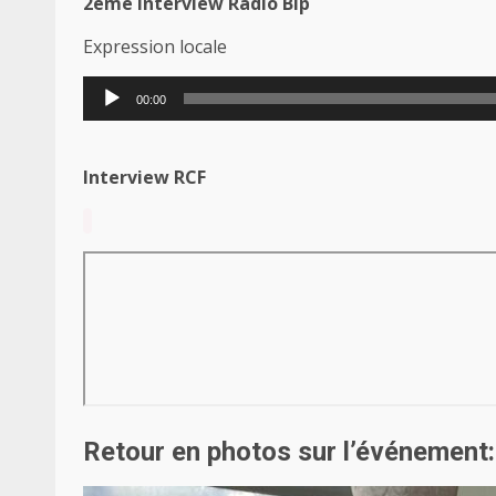
2eme Interview Radio Bip
Expression locale
Lecteur
00:00
audio
Interview RCF
Retour en photos sur l’événement: