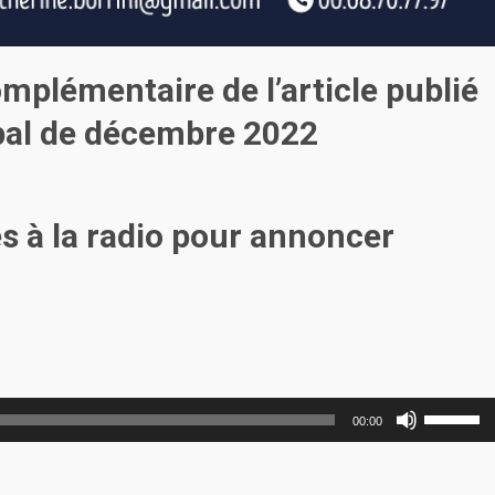
mplémentaire de l’article publié
ipal de décembre 2022
es à la radio pour annoncer
Utilisez
00:00
les
flèches
haut/bas