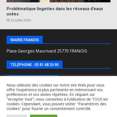
Problématique lingettes dans les réseaux d’eaux
usées
23 juillet 2026
MAIRIE FRANOIS
Place Georges Maurivard 25770 FRANOIS
TÉLÉPHONE : 03 81 48 20 90
HORAIRES D’OUVERTURE
Nous utilisons des cookies sur notre site Web pour vous
offrir l'expérience la plus pertinente en mémorisant vos
Lundi, mercredi, jeudi, vendredi de : 8h00 à 12h00 et
préférences et vos visites répétées. En cliquant sur
le Mardi de 9h00 à 12h00 et de 16h30 à 18h30.
"Accepter tout", vous consentez à l'utilisation de TOUS les
cookies. Cependant, vous pouvez visiter "Paramètres des
cookies" pour fournir un consentement contrôlé.
Copyright © All rights reserved.
|
DarkNews
by AF