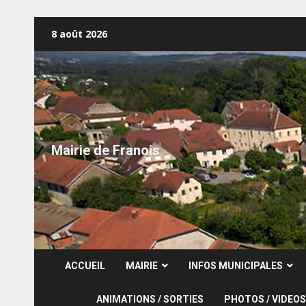
Skip
8 août 2026
to
content
Mairie de Franois
ACCUEIL
MAIRIE
INFOS MUNICIPALES
ANIMATIONS / SORTIES
PHOTOS / VIDEOS