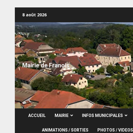
Skip
8 août 2026
to
content
Mairie de Franois
ACCUEIL
MAIRIE
INFOS MUNICIPALES
ANIMATIONS / SORTIES
PHOTOS / VIDEOS