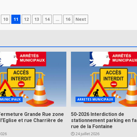
10
11
12
13
14
…
16
Next
 MUNICIPAUX
ARRETES MUNICIPAUX
Fermeture Grande Rue zone
50-2026 Interdiction de
 l’Eglise et rue Charrière de
stationnement parking en fa
rue de la Fontaine
 2026
24 juillet 2026