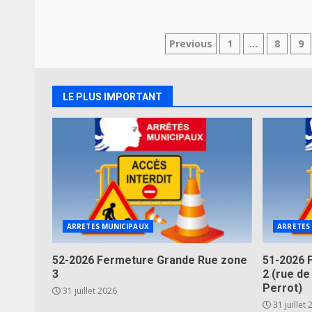
Navigation
Previous
1
…
8
9
des
articles
LE PLUS IMPORTANT
ARRETES MUNICIPAUX
ARRETES
52-2026 Fermeture Grande Rue zone
51-2026 
3
2 (rue de
Perrot)
31 juillet 2026
31 juillet