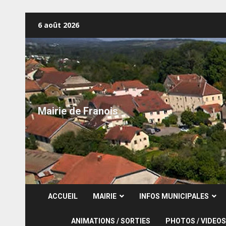
Skip
6 août 2026
to
content
Mairie de Franois
ACCUEIL
MAIRIE
INFOS MUNICIPALES
ANIMATIONS / SORTIES
PHOTOS / VIDEOS