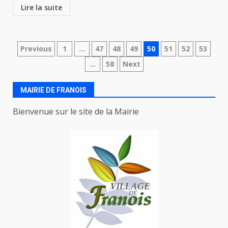
Lire la suite
Navigation
Previous
1
…
47
48
49
50
51
52
53
…
58
Next
des
articles
MAIRIE DE FRANOIS
Bienvenue sur le site de la Mairie