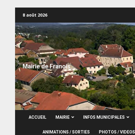
Skip
8 août 2026
to
content
Mairie de Franois
ACCUEIL
MAIRIE
INFOS MUNICIPALES
ANIMATIONS / SORTIES
PHOTOS / VIDEOS