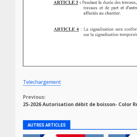
Telechargement
Continue
Previous:
25-2026 Autorisation débit de boisson- Color R
Reading
AUTRES ARTICLES