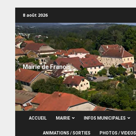
Skip
8 août 2026
to
content
Mairie de Franois
ACCUEIL
MAIRIE
INFOS MUNICIPALES
ANIMATIONS / SORTIES
PHOTOS / VIDEOS