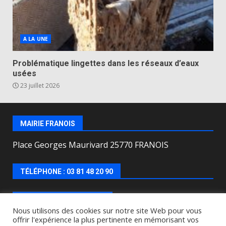
A LA UNE
Problématique lingettes dans les réseaux d’eaux
usées
23 juillet 2026
MAIRIE FRANOIS
Place Georges Maurivard 25770 FRANOIS
TÉLÉPHONE : 03 81 48 20 90
HORAIRES D’OUVERTURE
Nous utilisons des cookies sur notre site Web pour vous
offrir l'expérience la plus pertinente en mémorisant vos
Lundi, mercredi, jeudi, vendredi de : 8h00 à 12h00 et