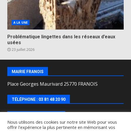
A LA UNE
Problématique lingettes dans les réseaux d’eaux
usées
23 juillet 2026
MAIRIE FRANOIS
Place Georges Maurivard 25770 FRANOIS
TÉLÉPHONE : 03 81 48 20 90
HORAIRES D’OUVERTURE
Nous utilisons des cookies sur notre site Web pour vous
offrir l'expérience la plus pertinente en mémorisant vos
Lundi, mercredi, jeudi, vendredi de : 8h00 à 12h00 et