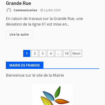
Grande Rue
Communication
3 juillet 2026
En raison de travaux sur la Grande Rue, une
déviation de la ligne 61 est mise en...
Lire la suite
Navigation
1
2
3
4
…
16
Next
des
MAIRIE DE FRANOIS
articles
Bienvenue sur le site de la Mairie