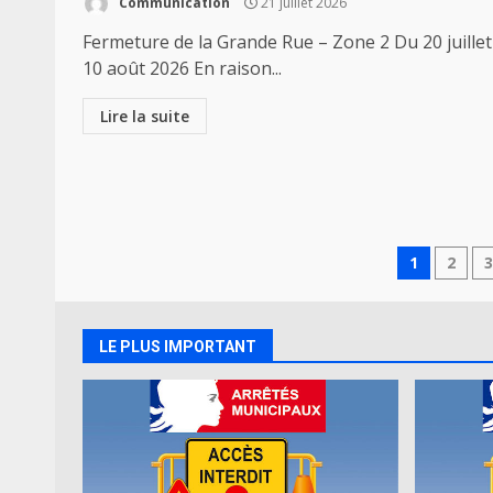
Communication
21 juillet 2026
Fermeture de la Grande Rue – Zone 2 Du 20 juillet
10 août 2026 En raison...
Lire la suite
Navig
1
2
des
articl
LE PLUS IMPORTANT