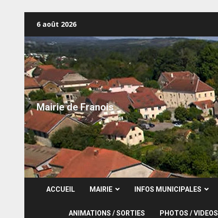
Skip
6 août 2026
to
content
Mairie de Franois
ACCUEIL
MAIRIE
INFOS MUNICIPALES
ANIMATIONS / SORTIES
PHOTOS / VIDEOS