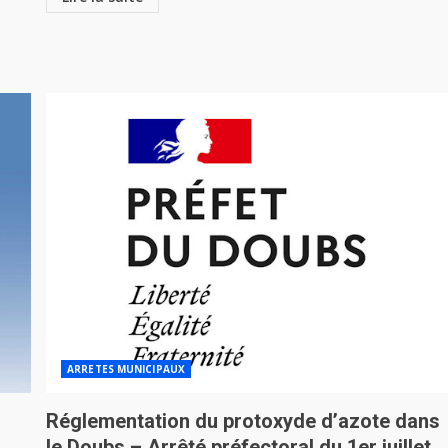
ARRETES MUNICIPAUX
Réglementation du protoxyde d’azote dans
le Doubs – Arrêté préfectoral du 1er juillet