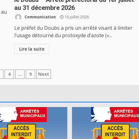
au 31 décembre 2026
 au
Communication
16 juillet 2026
Le préfet du Doubs a pris un arrêté visant à limiter
l’usage détourné du protoxyde d’azote («...
Lire la suite
ation
3
4
…
9
Next
es