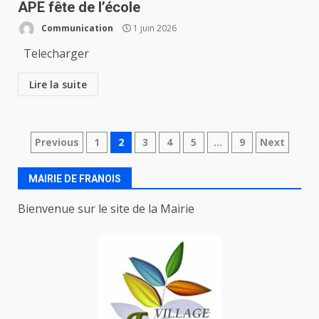
APE fête de l’école
Communication
1 juin 2026
Telecharger
Lire la suite
Navigation
Previous
1
2
3
4
5
…
9
Next
des
MAIRIE DE FRANOIS
articles
Bienvenue sur le site de la Mairie