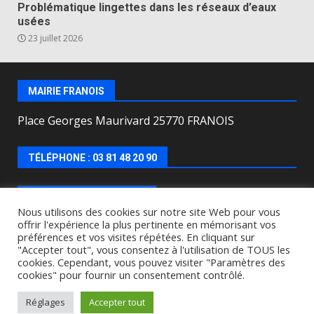
Problématique lingettes dans les réseaux d’eaux
usées
23 juillet 2026
MAIRIE FRANOIS
Place Georges Maurivard 25770 FRANOIS
TÉLÉPHONE : 03 81 48 20 90
HORAIRES D’OUVERTURE
Nous utilisons des cookies sur notre site Web pour vous
offrir l'expérience la plus pertinente en mémorisant vos
Lundi, mercredi, jeudi, vendredi de : 8h00 à 12h00 et
préférences et vos visites répétées. En cliquant sur
le Mardi de 9h00 à 12h00 et de 16h30 à 18h30.
"Accepter tout", vous consentez à l'utilisation de TOUS les
cookies. Cependant, vous pouvez visiter "Paramètres des
cookies" pour fournir un consentement contrôlé.
Copyright © All rights reserved.
|
DarkNews
by AF
themes.
Réglages
Accepter tout