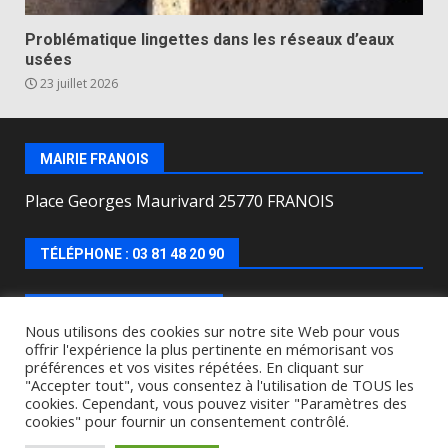
Problématique lingettes dans les réseaux d’eaux
usées
23 juillet 2026
MAIRIE FRANOIS
Place Georges Maurivard 25770 FRANOIS
TÉLÉPHONE : 03 81 48 20 90
HORAIRES D’OUVERTURE
Nous utilisons des cookies sur notre site Web pour vous
offrir l'expérience la plus pertinente en mémorisant vos
Lundi, mercredi, jeudi, vendredi de : 8h00 à 12h00 et
préférences et vos visites répétées. En cliquant sur
le Mardi de 9h00 à 12h00 et de 16h30 à 18h30.
"Accepter tout", vous consentez à l'utilisation de TOUS les
cookies. Cependant, vous pouvez visiter "Paramètres des
cookies" pour fournir un consentement contrôlé.
Copyright © All rights reserved.
|
DarkNews
by AF