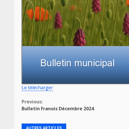
Le télécharger
Continue
Previous:
Bulletin Franois Décembre 2024
Reading
AUTRES ARTICLES