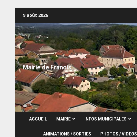
Skip
9 août 2026
to
content
Mairie de Franois
ACCUEIL
MAIRIE
INFOS MUNICIPALES
ANIMATIONS / SORTIES
PHOTOS / VIDEOS