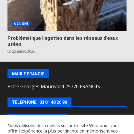
A LA UNE
Problématique lingettes dans les réseaux d’eaux
usées
23 juillet 2026
MAIRIE FRANOIS
Place Georges Maurivard 25770 FRANOIS
TÉLÉPHONE : 03 81 48 20 90
HORAIRES D’OUVERTURE
Nous utilisons des cookies sur notre site Web pour vous
offrir l'expérience la plus pertinente en mémorisant vos
Lundi, mercredi, jeudi, vendredi de : 8h00 à 12h00 et