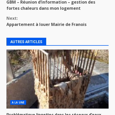
GBM – Réunion d’information – gestion des
Reading
fortes chaleurs dans mon logement
Next:
Appartement à louer Mairie de Franois
AUTRES ARTICLES
A LA UNE
Problématique lingettes dans les réseaux d’eaux