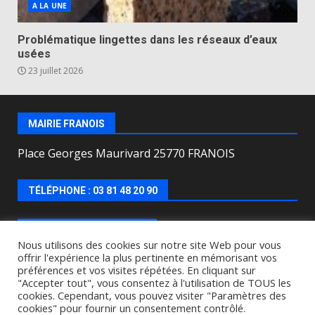
A LA UNE
Problématique lingettes dans les réseaux d’eaux
usées
23 juillet 2026
MAIRIE FRANOIS
Place Georges Maurivard 25770 FRANOIS
TÉLÉPHONE : 03 81 48 20 90
HORAIRES D’OUVERTURE
Nous utilisons des cookies sur notre site Web pour vous
offrir l'expérience la plus pertinente en mémorisant vos
Lundi, mercredi, jeudi, vendredi de : 8h00 à 12h00 et
préférences et vos visites répétées. En cliquant sur
le Mardi de 9h00 à 12h00 et de 16h30 à 18h30.
"Accepter tout", vous consentez à l'utilisation de TOUS les
cookies. Cependant, vous pouvez visiter "Paramètres des
cookies" pour fournir un consentement contrôlé.