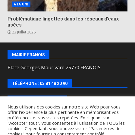
A LA UNE
Problématique lingettes dans les réseaux d’eaux
usées
23 juillet 2026
MAIRIE FRANOIS
Place Georges Maurivard 25770 FRANOIS
TÉLÉPHONE : 03 81 48 20 90
HORAIRES D’OUVERTURE
Nous utilisons des cookies sur notre site Web pour vous
offrir l'expérience la plus pertinente en mémorisant vos
Lundi, mercredi, jeudi, vendredi de : 8h00 à 12h00 et
préférences et vos visites répétées. En cliquant sur
le Mardi de 9h00 à 12h00 et de 16h30 à 18h30.
"Accepter tout", vous consentez à l'utilisation de TOUS les
cookies. Cependant, vous pouvez visiter "Paramètres des
cookies" pour fournir un consentement contrôlé.